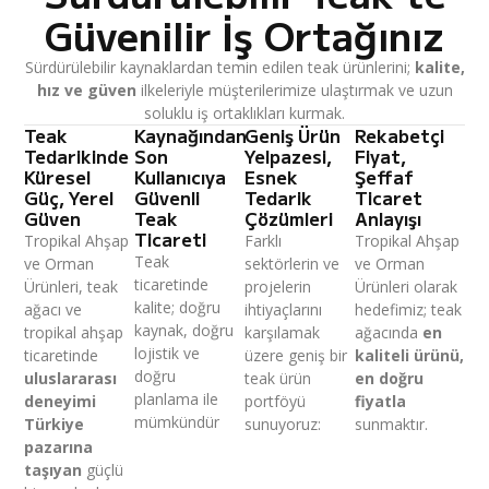
Güvenilir İş Ortağınız
Sürdürülebilir kaynaklardan temin edilen teak ürünlerini;
kalite,
hız ve güven
ilkeleriyle müşterilerimize ulaştırmak ve uzun
soluklu iş ortaklıkları kurmak.
Teak
Kaynağından
Geniş Ürün
Rekabetçi
Tedarikinde
Son
Yelpazesi,
Fiyat,
Küresel
Kullanıcıya
Esnek
Şeffaf
Güç, Yerel
Güvenli
Tedarik
Ticaret
Güven
Teak
Çözümleri
Anlayışı
Ticareti
Tropikal Ahşap
Farklı
Tropikal Ahşap
Teak
ve Orman
sektörlerin ve
ve Orman
ticaretinde
Ürünleri, teak
projelerin
Ürünleri olarak
kalite; doğru
ağacı ve
ihtiyaçlarını
hedefimiz; teak
kaynak, doğru
tropikal ahşap
karşılamak
ağacında
en
lojistik ve
ticaretinde
üzere geniş bir
kaliteli ürünü,
doğru
uluslararası
teak ürün
en doğru
planlama ile
deneyimi
portföyü
fiyatla
mümkündür
Türkiye
sunuyoruz:
sunmaktır.
pazarına
taşıyan
güçlü