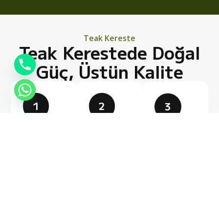
Teak Kereste
Teak Kerestede Doğal
Güç, Üstün Kalite
1
2
3
Doğal
Uzun
Premium
Dayanıklılık
Ömürlü
Estetik
Performans
Teak ağacı,
Doğal
Zamanla
doğal yağ
dokusu ve
formunu ve
oranı
rengiyle
estetik
sayesinde
mimari,
görünümünü
neme, suya
mobilya ve
korur, bakım
ve dış
denizcilik
maliyetlerini
etkenlere
projelerine
minimuma
karşı yüksek
prestij katar.